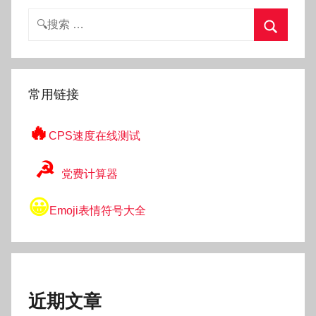
搜
索：
搜
索
常用链接
🔥
CPS速度在线测试
☭
党费计算器
😀
Emoji表情符号大全
近期文章