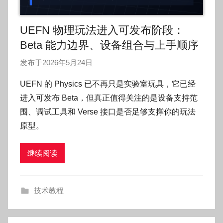
UEFN 物理玩法进入可发布阶段：
Beta 能力边界、设备组合与上手顺序
发布于
2026年5月24日
作
者
UEFN 的 Physics 已不再只是实验室玩具，它已经
:
进入可发布 Beta，但真正值得关注的是设备支持范
O
围、调试工具和 Verse 接口是否足够支撑你的玩法
k
原型。
g
o
继续阅读
g
o
g
技术教程
o