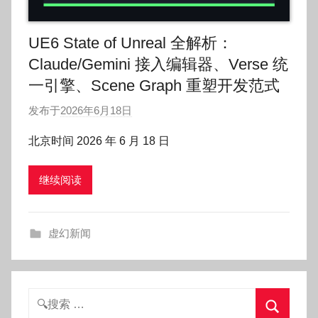
UE6 State of Unreal 全解析：
Claude/Gemini 接入编辑器、Verse 统
一引擎、Scene Graph 重塑开发范式
发布于
2026年6月18日
作
者
北京时间 2026 年 6 月 18 日
:
O
继续阅读
k
g
o
虚幻新闻
g
o
g
o
搜
索：