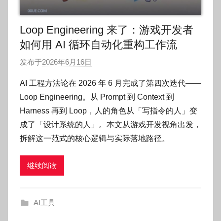
Loop Engineering 来了：游戏开发者
如何用 AI 循环自动化重构工作流
发布于
2026年6月16日
作
者
AI 工程方法论在 2026 年 6 月完成了第四次迭代——
:
Loop Engineering。从 Prompt 到 Context 到
O
Harness 再到 Loop，人的角色从「写指令的人」变
k
成了「设计系统的人」。本文从游戏开发视角出发，
g
拆解这一范式的核心逻辑与实际落地路径。
o
g
o
继续阅读
g
o
AI工具