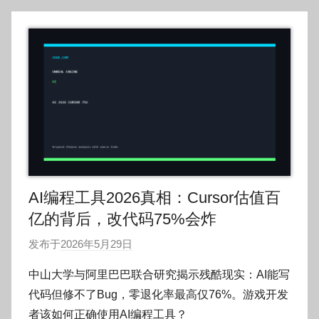
AI编程工具2026真相：Cursor估值百
亿的背后，改代码75%会炸
发布于
2026年5月29日
作
者
中山大学与阿里巴巴联合研究揭示残酷现实：AI能写
:
代码但修不了Bug，零退化率最高仅76%。游戏开发
O
者该如何正确使用AI编程工具？
k