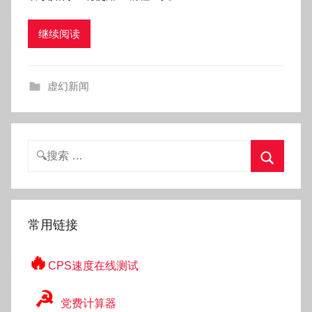
g
继续阅读
o
g
o
虚幻新闻
g
o
搜
索：
搜
索
常用链接
🔥
CPS速度在线测试
☭
党费计算器