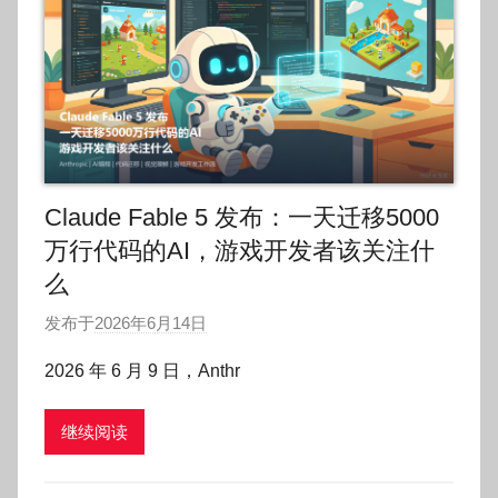
Claude Fable 5 发布：一天迁移5000
万行代码的AI，游戏开发者该关注什
么
发布于
2026年6月14日
作
者
2026 年 6 月 9 日，Anthr
:
O
继续阅读
k
g
o