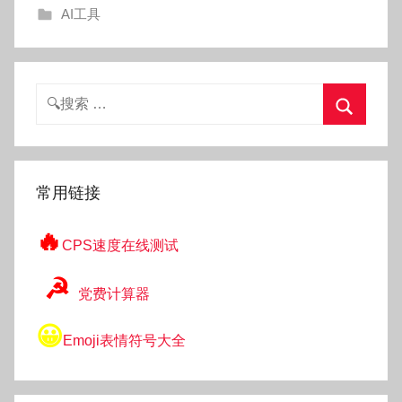
AI工具
g
o
g
o
搜
索：
搜
索
常用链接
🔥
CPS速度在线测试
☭
党费计算器
😀
Emoji表情符号大全