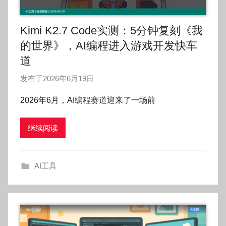
Kimi K2.7 Code实测：5分钟复刻《我
的世界》，AI编程进入游戏开发快车
道
发布于
2026年6月19日
作
者
2026年6月，AI编程赛道迎来了一场前
:
O
继续阅读
k
g
o
AI工具
g
o
g
o