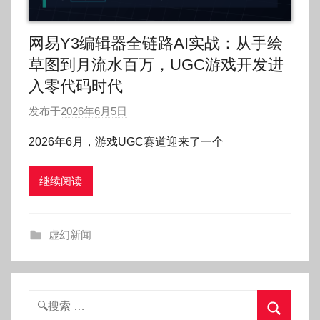
网易Y3编辑器全链路AI实战：从手绘
草图到月流水百万，UGC游戏开发进
入零代码时代
发布于
2026年6月5日
作
者
2026年6月，游戏UGC赛道迎来了一个
:
O
继续阅读
k
g
o
虚幻新闻
g
o
g
o
搜
索：