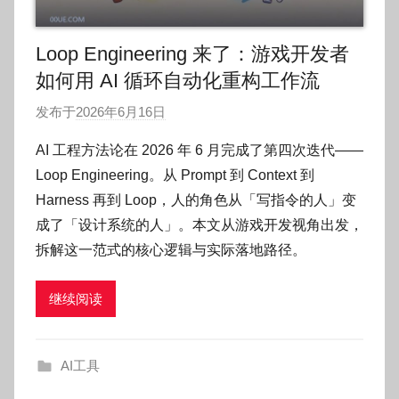
Loop Engineering 来了：游戏开发者
如何用 AI 循环自动化重构工作流
发布于
2026年6月16日
作
者
AI 工程方法论在 2026 年 6 月完成了第四次迭代——
:
Loop Engineering。从 Prompt 到 Context 到
O
Harness 再到 Loop，人的角色从「写指令的人」变
k
成了「设计系统的人」。本文从游戏开发视角出发，
g
拆解这一范式的核心逻辑与实际落地路径。
o
g
o
继续阅读
g
o
AI工具