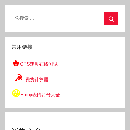
搜
索：
搜
索
常用链接
🔥
CPS速度在线测试
☭
党费计算器
😀
Emoji表情符号大全