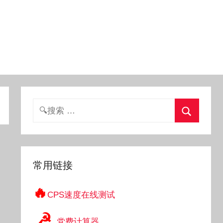
搜
索：
搜
索
常用链接
🔥
CPS速度在线测试
☭
党费计算器