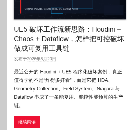
UE5 破坏工作流新思路：Houdini +
Chaos + Dataflow，怎样把可控破坏
做成可复用工具链
发布于
2026年5月20日
作
者
最近公开的 Houdini + UE5 程序化破坏案例，真正
:
值得学的不是“炸得多好看”，而是它把 HDA、
O
Geometry Collection、Field System、Niagara 与
k
g
Dataflow 串成了一条能复用、能控性能预算的生产
o
链。
g
o
继续阅读
g