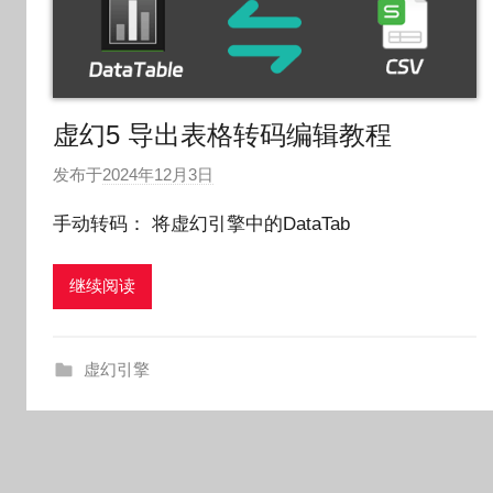
虚幻5 导出表格转码编辑教程
发布于
2024年12月3日
作
者
手动转码： 将虚幻引擎中的DataTab
:
O
继续阅读
k
g
o
虚幻引擎
g
o
g
o