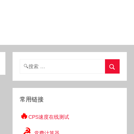
搜
索：
搜
索
常用链接
🔥
CPS速度在线测试
☭
党费计算器