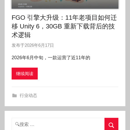
FGO 引擎大升级：11年老项目如何迁
移 Unity 6，30GB 重新下载背后的技
术逻辑
发布于
2026年6月17日
作
者
2026年6月中旬，一款运营了近11年的
:
O
继续阅读
k
g
o
行业动态
g
o
g
o
搜
索：