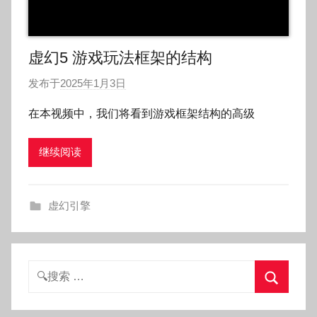
虚幻5 游戏玩法框架的结构
发布于
2025年1月3日
作
者
在本视频中，我们将看到游戏框架结构的高级
:
O
继续阅读
k
g
o
虚幻引擎
g
o
g
o
搜
索：
搜