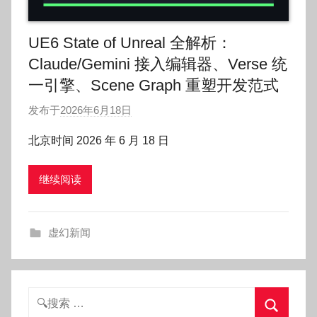
UE6 State of Unreal 全解析：
Claude/Gemini 接入编辑器、Verse 统
一引擎、Scene Graph 重塑开发范式
发布于
2026年6月18日
作
者
北京时间 2026 年 6 月 18 日
:
O
继续阅读
k
g
o
虚幻新闻
g
o
g
o
搜
索：