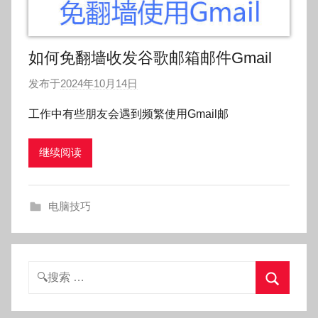
如何免翻墙收发谷歌邮箱邮件Gmail
发布于
2024年10月14日
作
者
工作中有些朋友会遇到频繁使用Gmail邮
:
O
继续阅读
k
g
o
电脑技巧
g
o
g
o
搜
索：
搜