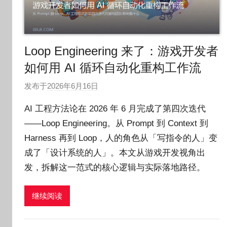
Loop Engineering 来了：游戏开发者
如何用 AI 循环自动化重构工作流
发布于
2026年6月16日
作
者
AI 工程方法论在 2026 年 6 月完成了第四次迭代
:
——Loop Engineering。从 Prompt 到 Context 到
O
Harness 再到 Loop，人的角色从「写指令的人」变
k
g
成了「设计系统的人」。本文从游戏开发视角出
o
发，拆解这一范式的核心逻辑与实际落地路径。
g
o
继续阅读
g
o