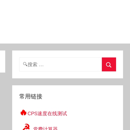
搜
索：
搜
索
常用链接
🔥
CPS速度在线测试
☭
党费计算器