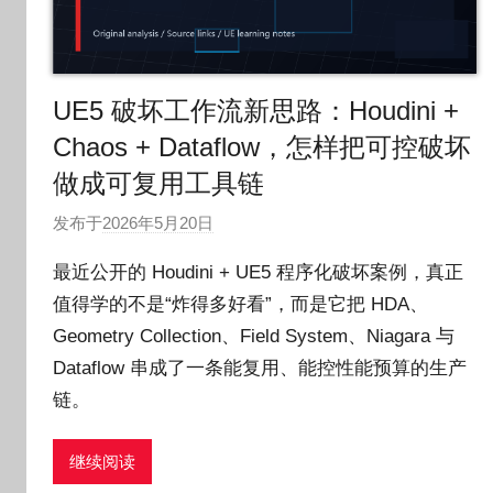
UE5 破坏工作流新思路：Houdini +
Chaos + Dataflow，怎样把可控破坏
做成可复用工具链
发布于
2026年5月20日
作
者
最近公开的 Houdini + UE5 程序化破坏案例，真正
:
值得学的不是“炸得多好看”，而是它把 HDA、
O
Geometry Collection、Field System、Niagara 与
k
g
Dataflow 串成了一条能复用、能控性能预算的生产
o
链。
g
o
继续阅读
g