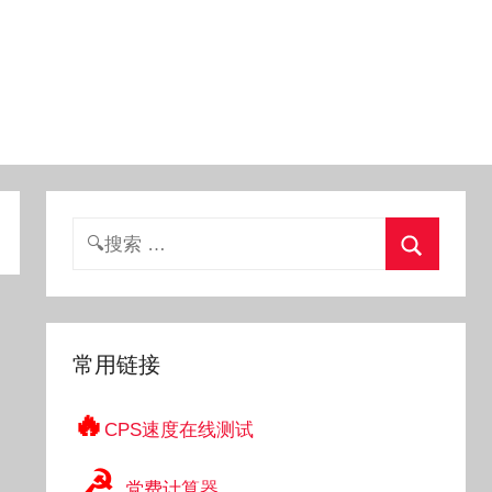
搜
索：
搜
索
常用链接
🔥
CPS速度在线测试
☭
党费计算器