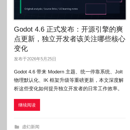
Godot 4.6 正式发布：开源引擎的爽
点更新，独立开发者该关注哪些核心
变化
发布于
2026年5月25日
作
者
Godot 4.6 带来 Modern 主题、统一停靠系统、Jolt
:
物理默认化、IK 框架升级等重磅更新，本文深度解
O
析这些变化如何提升独立开发者的日常工作效率。
k
g
o
继续阅读
g
o
g
虚幻新闻