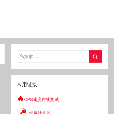
搜
索：
搜
索
常用链接
🔥
CPS速度在线测试
☭
党费计算器