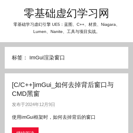
跳
零基础虚幻学习网
至
内
零基础学习虚幻引擎 UE5：蓝图、C++、材质、Niagara、
容
Lumen、Nanite、工具与项目实战。
标签：
ImGui渲染窗口
[C/C++]imGui_如何去掉背后窗口与
CMD黑窗
发布于
2024年12月9日
作
者
使用imGui框架时，如何去掉背后的窗口
:
O