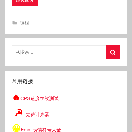
继续阅读
k
g
o
编程
g
o
g
o
搜
索：
搜
索
常用链接
🔥
CPS速度在线测试
☭
党费计算器
😀
Emoji表情符号大全