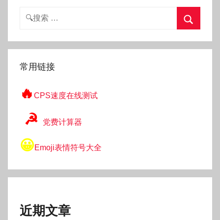
搜
索：
搜
索
常用链接
🔥
CPS速度在线测试
☭
党费计算器
😀
Emoji表情符号大全
近期文章