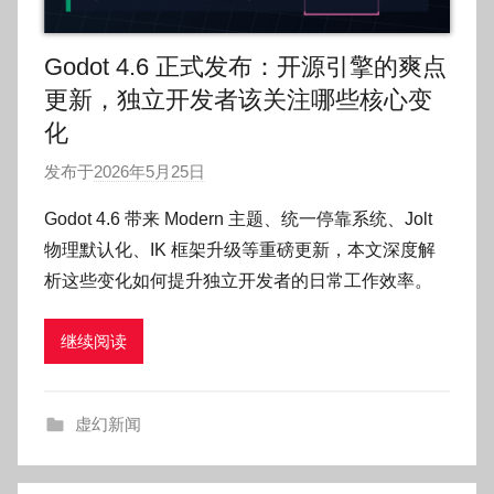
Godot 4.6 正式发布：开源引擎的爽点
更新，独立开发者该关注哪些核心变
化
发布于
2026年5月25日
作
者
Godot 4.6 带来 Modern 主题、统一停靠系统、Jolt
:
物理默认化、IK 框架升级等重磅更新，本文深度解
O
析这些变化如何提升独立开发者的日常工作效率。
k
g
继续阅读
o
g
o
虚幻新闻
g
o