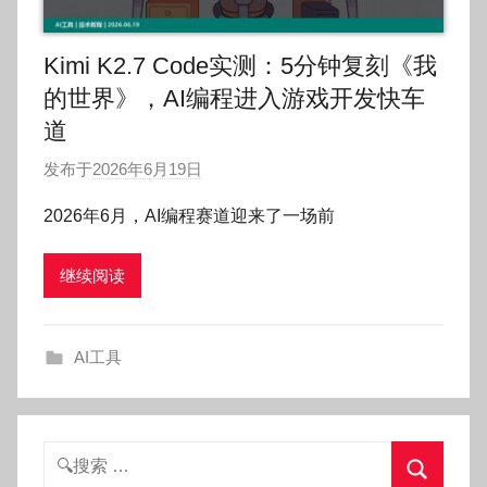
Kimi K2.7 Code实测：5分钟复刻《我
的世界》，AI编程进入游戏开发快车
道
发布于
2026年6月19日
作
者
2026年6月，AI编程赛道迎来了一场前
:
O
继续阅读
k
g
o
AI工具
g
o
g
o
搜
索：