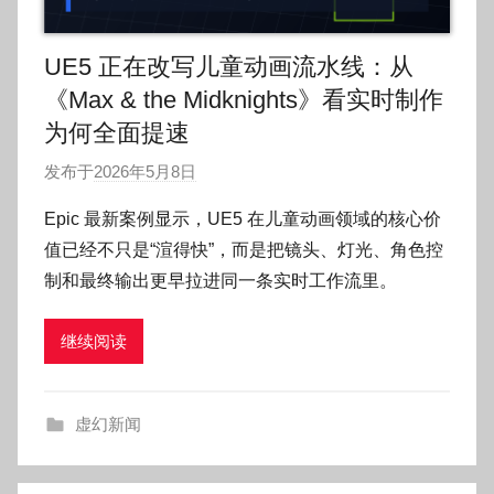
UE5 正在改写儿童动画流水线：从
《Max & the Midknights》看实时制作
为何全面提速
发布于
2026年5月8日
作
者
Epic 最新案例显示，UE5 在儿童动画领域的核心价
:
值已经不只是“渲得快”，而是把镜头、灯光、角色控
O
制和最终输出更早拉进同一条实时工作流里。
k
g
继续阅读
o
g
o
虚幻新闻
g
o