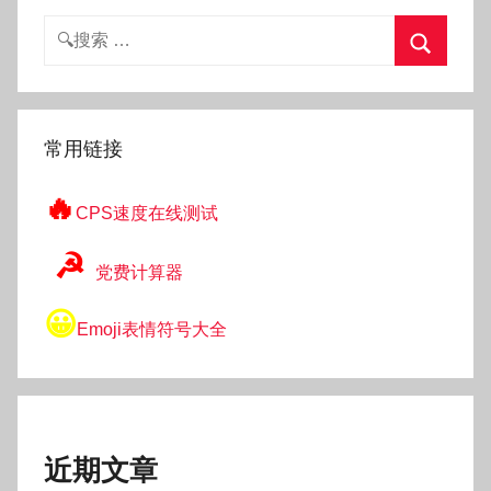
搜
索：
搜
索
常用链接
🔥
CPS速度在线测试
☭
党费计算器
😀
Emoji表情符号大全
近期文章