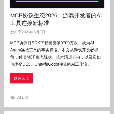
MCP协议生态2026：游戏开发者的AI
工具连接新标准
发布于
2026年6月8日
作
者
MCP协议月SDK下载量突破9700万次，成为AI
:
Agent连接工具的事实标准。本文从游戏开发者视
O
角，解读MCP生态现状、技术演进方向，以及它如
k
何改变UE5、Unity和Godot项目的AI工作流。
g
o
继续阅读
g
o
g
AI工具
o