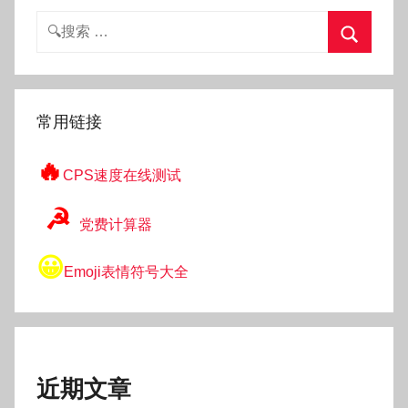
搜
索：
搜
索
常用链接
🔥
CPS速度在线测试
☭
党费计算器
😀
Emoji表情符号大全
近期文章