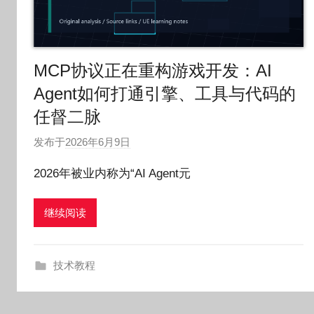
MCP协议正在重构游戏开发：AI
Agent如何打通引擎、工具与代码的
任督二脉
发布于
2026年6月9日
作
者
2026年被业内称为“AI Agent元
:
O
继续阅读
k
g
o
技术教程
g
o
g