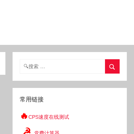
搜
索：
搜
索
常用链接
🔥
CPS速度在线测试
☭
党费计算器