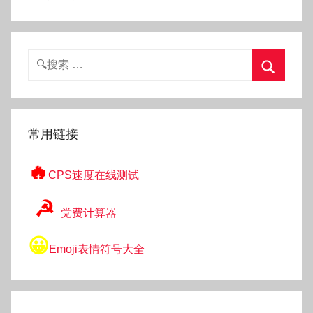
搜
索：
搜
索
常用链接
🔥
CPS速度在线测试
☭
党费计算器
😀
Emoji表情符号大全