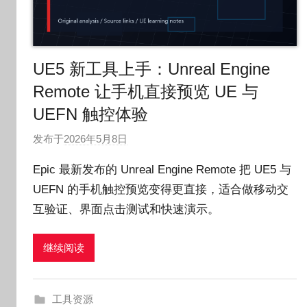
UE5 新工具上手：Unreal Engine
Remote 让手机直接预览 UE 与
UEFN 触控体验
发布于
2026年5月8日
作
者
Epic 最新发布的 Unreal Engine Remote 把 UE5 与
:
UEFN 的手机触控预览变得更直接，适合做移动交
O
互验证、界面点击测试和快速演示。
k
g
o
继续阅读
g
o
g
工具资源