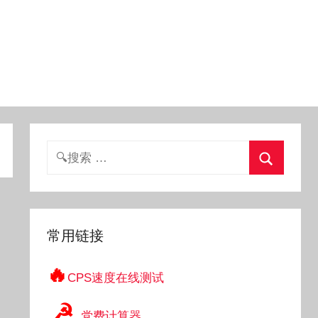
搜
索：
搜
索
常用链接
🔥
CPS速度在线测试
☭
党费计算器