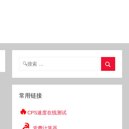
搜
索：
搜
索
常用链接
🔥
CPS速度在线测试
☭
党费计算器