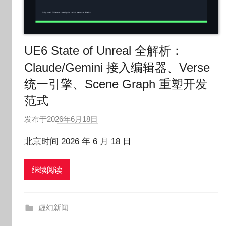
UE6 State of Unreal 全解析：
Claude/Gemini 接入编辑器、Verse
统一引擎、Scene Graph 重塑开发
范式
发布于
2026年6月18日
作
者
北京时间 2026 年 6 月 18 日
:
O
继续阅读
k
g
o
虚幻新闻
g
o