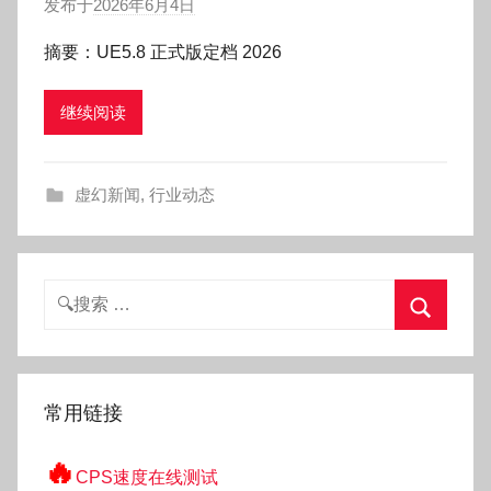
发布于
2026年6月4日
作
者
摘要：UE5.8 正式版定档 2026
:
O
继续阅读
k
g
o
虚幻新闻
,
行业动态
g
o
g
o
搜
索：
搜
索
常用链接
🔥
CPS速度在线测试