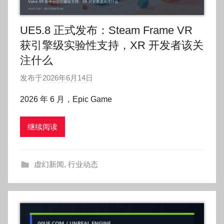
UE5.8 正式发布：Steam Frame VR
获引擎级实验性支持，XR 开发者该关
注什么
发布于
2026年6月14日
作
者
2026 年 6 月，Epic Game
:
O
继续阅读
k
g
o
虚幻新闻
,
行业动态
g
o
g
o