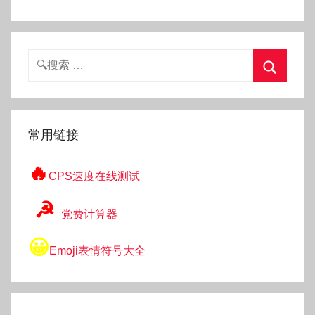
搜
索：
搜
索
常用链接
🔥
CPS速度在线测试
☭
党费计算器
😀
Emoji表情符号大全