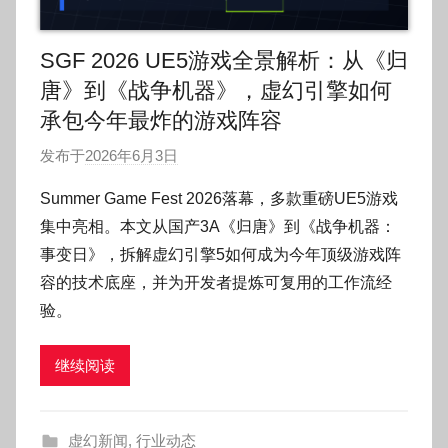
SGF 2026 UE5游戏全景解析：从《归
唐》到《战争机器》，虚幻引擎如何
承包今年最炸的游戏阵容
发布于
2026年6月3日
作
者
Summer Game Fest 2026落幕，多款重磅UE5游戏
:
集中亮相。本文从国产3A《归唐》到《战争机器：
O
事变日》，拆解虚幻引擎5如何成为今年顶级游戏阵
k
容的技术底座，并为开发者提炼可复用的工作流经
g
验。
o
g
o
继续阅读
g
o
虚幻新闻
,
行业动态