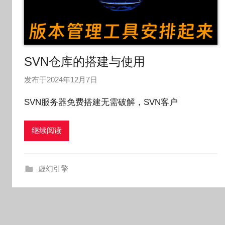
SVN仓库的搭建与使用
发布于
2024年12月7日
作
者
SVN服务器免费搭建无需破解，SVN客户
:
O
继续阅读
k
g
o
虚幻引擎
g
o
g
o