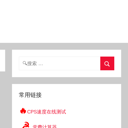
搜
索：
搜
索
常用链接
🔥
CPS速度在线测试
☭
党费计算器