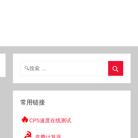
搜
索：
搜
索
常用链接
🔥
CPS速度在线测试
☭
党费计算器