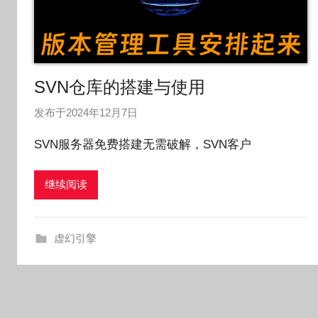
SVN仓库的搭建与使用
发布于
2024年12月7日
作
者
SVN服务器免费搭建无需破解，SVN客户
:
O
继续阅读
k
g
o
虚幻引擎
g
o
g
o