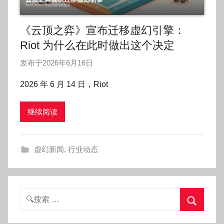
《云顶之弈》宣布迁移虚幻引擎：
Riot 为什么在此时做出这个决定
发布于
2026年6月16日
作
者
2026 年 6 月 14 日，Riot
:
O
继续阅读
k
g
o
虚幻新闻
,
行业动态
g
o
g
o
搜
索：
搜