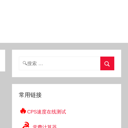
搜
索：
搜
索
常用链接
🔥
CPS速度在线测试
☭
党费计算器