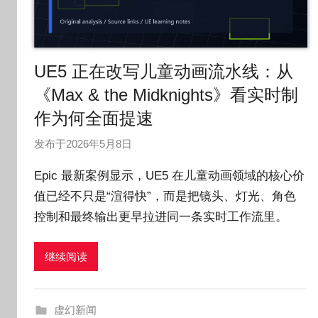
UE5 正在改写儿童动画流水线：从
《Max & the Midknights》看实时制
作为何全面提速
发布于
2026年5月8日
作
者
Epic 最新案例显示，UE5 在儿童动画领域的核心价
:
值已经不只是“渲得快”，而是把镜头、灯光、角色
O
控制和最终输出更早拉进同一条实时工作流里。
k
g
o
继续阅读
g
o
g
虚幻新闻