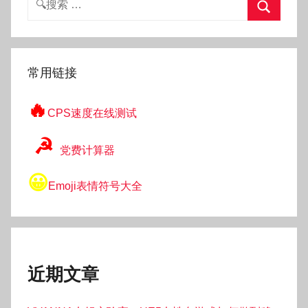
索：
搜
索
常用链接
🔥
CPS速度在线测试
☭
党费计算器
😀
Emoji表情符号大全
近期文章