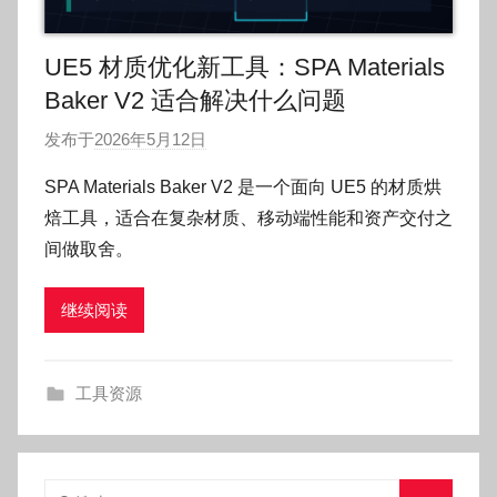
UE5 材质优化新工具：SPA Materials
Baker V2 适合解决什么问题
发布于
2026年5月12日
作
者
SPA Materials Baker V2 是一个面向 UE5 的材质烘
:
焙工具，适合在复杂材质、移动端性能和资产交付之
O
间做取舍。
k
g
继续阅读
o
g
o
工具资源
g
o
搜