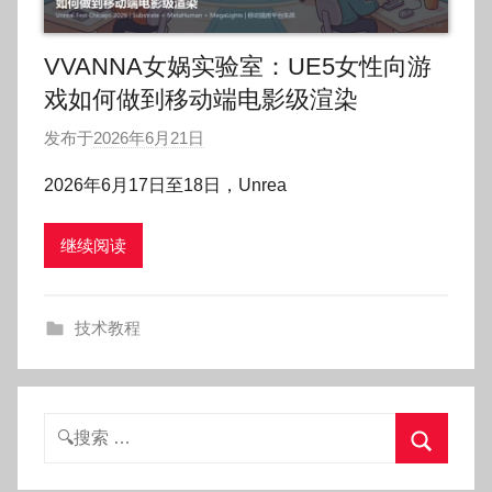
VVANNA女娲实验室：UE5女性向游
戏如何做到移动端电影级渲染
发布于
2026年6月21日
作
者
2026年6月17日至18日，Unrea
:
O
继续阅读
k
g
o
技术教程
g
o
g
o
搜
索：
搜