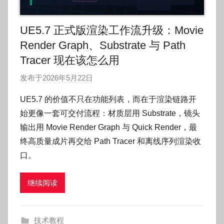
UE5.7 正式版渲染工作流升级：Movie
Render Graph、Substrate 与 Path
Tracer 现在该怎么用
发布于
2026年5月22日
作
者
UE5.7 的价值不只在功能列表，而在于渲染链路开
:
始更像一套可交付流程：材质层用 Substrate，镜头
O
输出用 Movie Render Graph 与 Quick Render，最
k
终高质量成片再交给 Path Tracer 和离线序列渲染收
g
口。
o
g
o
继续阅读
g
o
技术教程