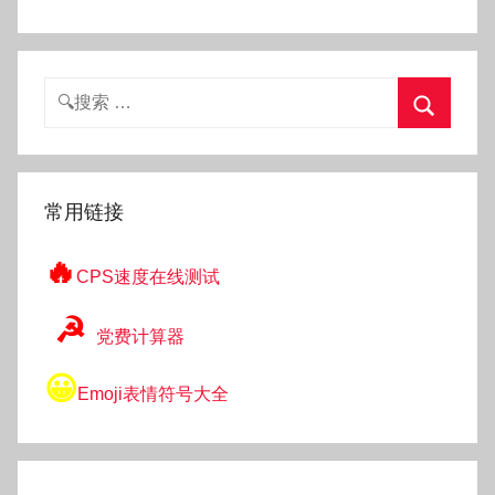
搜
索：
搜
索
常用链接
🔥
CPS速度在线测试
☭
党费计算器
😀
Emoji表情符号大全