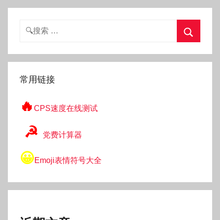
搜
索：
搜
索
常用链接
🔥
CPS速度在线测试
☭
党费计算器
😀
Emoji表情符号大全