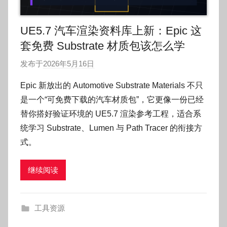
UE5.7 汽车渲染资料库上新：Epic 这
套免费 Substrate 材质包该怎么学
发布于
2026年5月16日
作
者
Epic 新放出的 Automotive Substrate Materials 不只
:
是一个“可免费下载的汽车材质包”，它更像一份已经
O
替你搭好验证环境的 UE5.7 渲染参考工程，适合系
k
统学习 Substrate、Lumen 与 Path Tracer 的衔接方
g
式。
o
g
o
继续阅读
g
o
工具资源