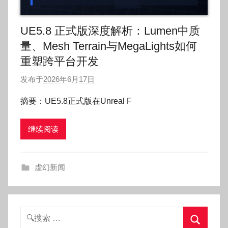
UE5.8 正式版深度解析：Lumen中质
量、Mesh Terrain与MegaLights如何
重塑跨平台开发
发布于
2026年6月17日
作
者
摘要：UE5.8正式版在Unreal F
:
O
继续阅读
k
g
o
虚幻新闻
g
o
g
o
搜
索：