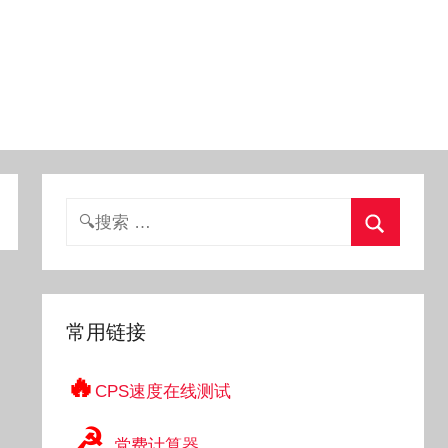
搜
索：
搜
索
常用链接
🔥
CPS速度在线测试
☭
党费计算器