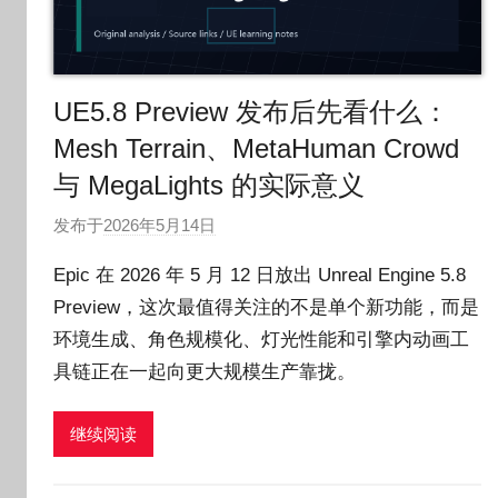
UE5.8 Preview 发布后先看什么：
Mesh Terrain、MetaHuman Crowd
与 MegaLights 的实际意义
发布于
2026年5月14日
作
者
Epic 在 2026 年 5 月 12 日放出 Unreal Engine 5.8
:
Preview，这次最值得关注的不是单个新功能，而是
O
环境生成、角色规模化、灯光性能和引擎内动画工
k
g
具链正在一起向更大规模生产靠拢。
o
g
继续阅读
o
g