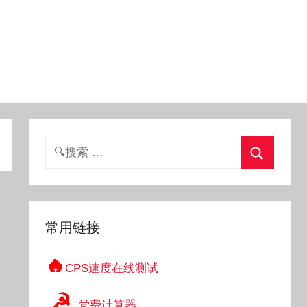
搜
索：
搜
索
常用链接
🔥
CPS速度在线测试
☭
党费计算器