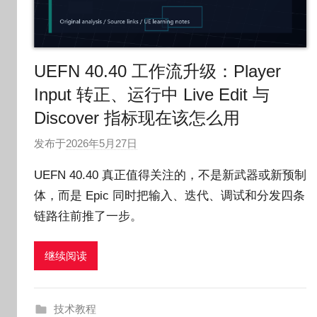
UEFN 40.40 工作流升级：Player
Input 转正、运行中 Live Edit 与
Discover 指标现在该怎么用
发布于
2026年5月27日
作
者
UEFN 40.40 真正值得关注的，不是新武器或新预制
:
体，而是 Epic 同时把输入、迭代、调试和分发四条
O
链路往前推了一步。
k
g
o
继续阅读
g
o
g
技术教程