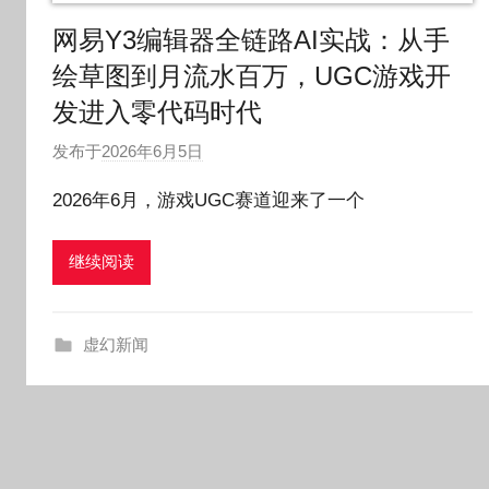
网易Y3编辑器全链路AI实战：从手
绘草图到月流水百万，UGC游戏开
发进入零代码时代
发布于
2026年6月5日
作
者
2026年6月，游戏UGC赛道迎来了一个
:
O
继续阅读
k
g
o
虚幻新闻
g
o
g
o