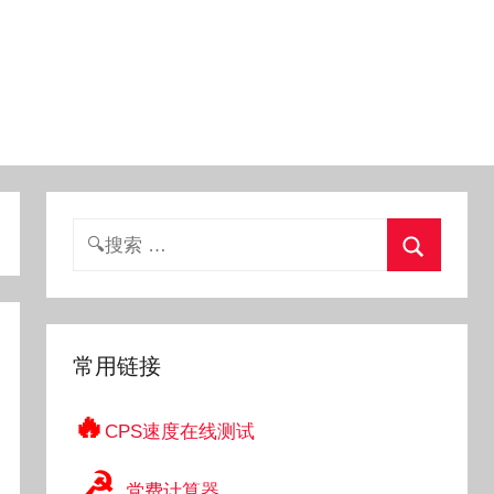
搜
索：
搜
索
常用链接
🔥
CPS速度在线测试
☭
党费计算器