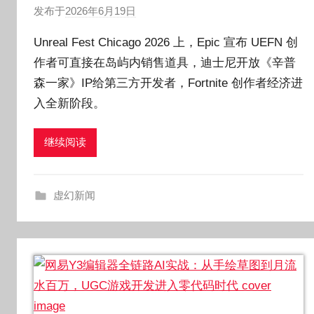
发布于
2026年6月19日
作
者
Unreal Fest Chicago 2026 上，Epic 宣布 UEFN 创
:
作者可直接在岛屿内销售道具，迪士尼开放《辛普
O
森一家》IP给第三方开发者，Fortnite 创作者经济进
k
g
入全新阶段。
o
g
继续阅读
o
g
o
虚幻新闻