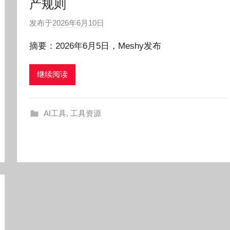
产规则
发布于
2026年6月10日
作
者
摘要：2026年6月5日，Meshy发布
:
O
继续阅读
k
g
o
AI工具
,
工具资源
g
o
g
o