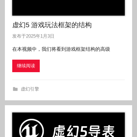
虚幻5 游戏玩法框架的结构
发布于
2025年1月3日
作
者
在本视频中，我们将看到游戏框架结构的高级
:
O
继续阅读
k
g
o
虚幻引擎
g
o
g
o