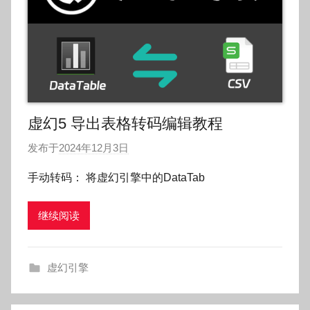
虚幻5 导出表格转码编辑教程
发布于
2024年12月3日
作
者
手动转码： 将虚幻引擎中的DataTab
:
O
继续阅读
k
g
o
虚幻引擎
g
o
g