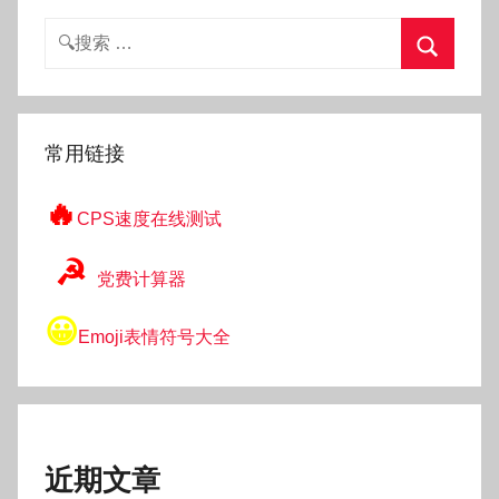
o
搜
索：
搜
索
常用链接
🔥
CPS速度在线测试
☭
党费计算器
😀
Emoji表情符号大全
近期文章