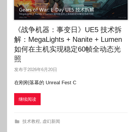
《战争机器：事变日》UE5 技术拆
解：MegaLights + Nanite + Lumen
如何在主机实现稳定60帧全动态光
照
发布于
2026年6月20日
作
者
在刚刚落幕的 Unreal Fest C
:
O
继续阅读
k
g
o
技术教程
,
虚幻新闻
g
o