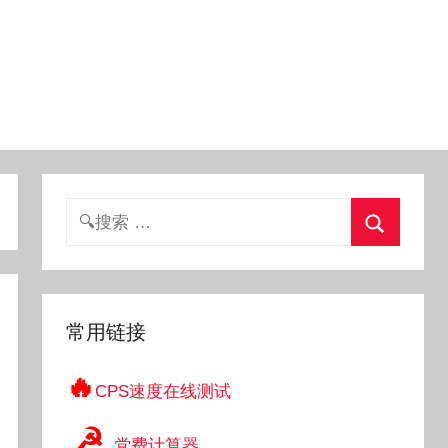
搜
索：
搜
索
常用链接
🔥
CPS速度在线测试
☭
党费计算器