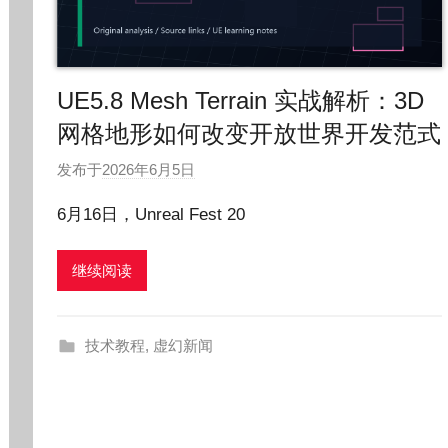
UE5.8 Mesh Terrain 实战解析：3D
网格地形如何改变开放世界开发范式
发布于
2026年6月5日
作
者
6月16日，Unreal Fest 20
:
O
继续阅读
k
g
o
技术教程
,
虚幻新闻
g
o
g
o