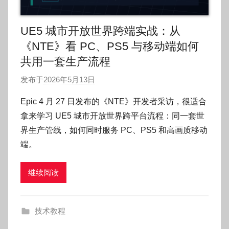
UE5 城市开放世界跨端实战：从
《NTE》看 PC、PS5 与移动端如何
共用一套生产流程
发布于
2026年5月13日
作
者
Epic 4 月 27 日发布的《NTE》开发者采访，很适合
:
拿来学习 UE5 城市开放世界跨平台流程：同一套世
O
界生产管线，如何同时服务 PC、PS5 和高画质移动
k
端。
g
o
继续阅读
g
o
g
技术教程
o