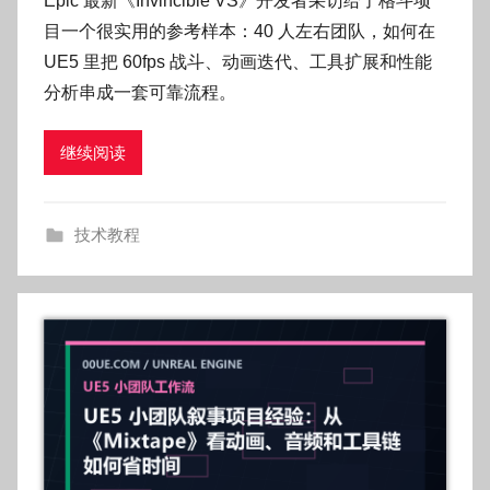
Epic 最新《Invincible VS》开发者采访给了格斗项
:
目一个很实用的参考样本：40 人左右团队，如何在
O
UE5 里把 60fps 战斗、动画迭代、工具扩展和性能
k
分析串成一套可靠流程。
g
o
继续阅读
g
o
g
技术教程
o