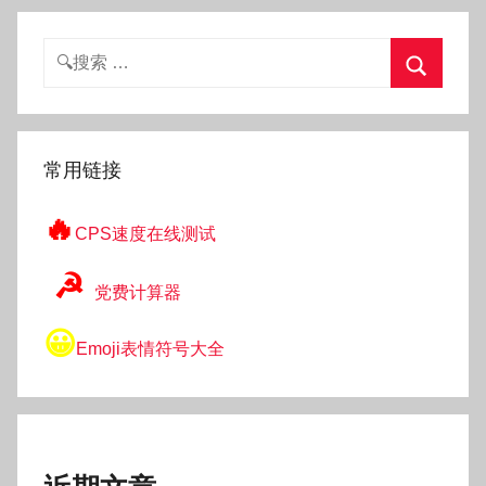
搜
索：
搜
索
常用链接
🔥
CPS速度在线测试
☭
党费计算器
😀
Emoji表情符号大全