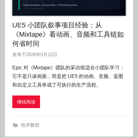
UE5 小团队叙事项目经验：从
《Mixtape》看动画、音频和工具链如
何省时间
发布于
2026年5月12日
作
者
Epic 对《Mixtape》团队的采访很适合小团队学习：
:
它不是只谈画面，而是把 UE5 的动画、音频、蓝图
O
和自定义工具串成了可执行的生产流程。
k
g
继续阅读
o
g
o
技术教程
g
o