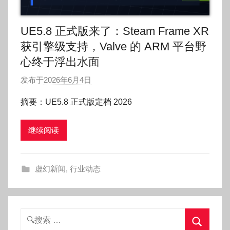
UE5.8 正式版来了：Steam Frame XR
获引擎级支持，Valve 的 ARM 平台野
心终于浮出水面
发布于
2026年6月4日
作
者
摘要：UE5.8 正式版定档 2026
:
O
继续阅读
k
g
o
虚幻新闻
,
行业动态
g
o
g
o
搜
索：