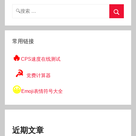
搜
索：
搜
索
常用链接
🔥
CPS速度在线测试
☭
党费计算器
😀
Emoji表情符号大全
近期文章