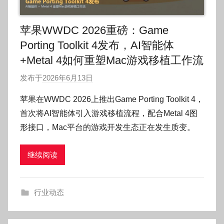
苹果WWDC 2026重磅：Game
Porting Toolkit 4发布，AI智能体
+Metal 4如何重塑Mac游戏移植工作流
发布于
2026年6月13日
作
者
苹果在WWDC 2026上推出Game Porting Toolkit 4，
:
首次将AI智能体引入游戏移植流程，配合Metal 4图
O
形接口，Mac平台的游戏开发生态正在发生质变。
k
g
继续阅读
o
g
o
行业动态
g
o