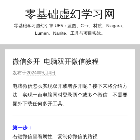
跳
零基础虚幻学习网
至
内
零基础学习虚幻引擎 UE5：蓝图、C++、材质、Niagara、
容
Lumen、Nanite、工具与项目实战。
微信多开_电脑双开微信教程
发布于
2024年9月4日
作
者
电脑微信怎么实现双开或者多开呢？接下来将介绍方
:
法，实现一台电脑同时登录两个或多个微信，不需要
O
额外下载任何多开工具。
k
g
o
第一步：
g
右键微信查看属性，复制你微信的路径
o