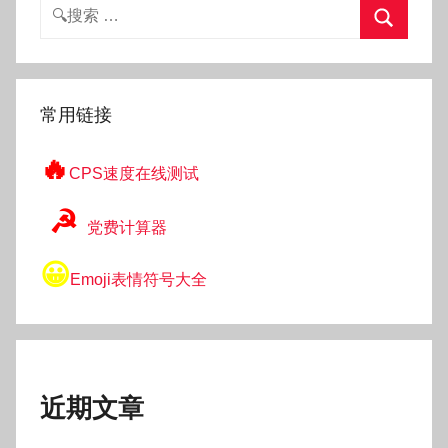
搜
索：
搜
索
常用链接
🔥
CPS速度在线测试
☭
党费计算器
😀
Emoji表情符号大全
近期文章