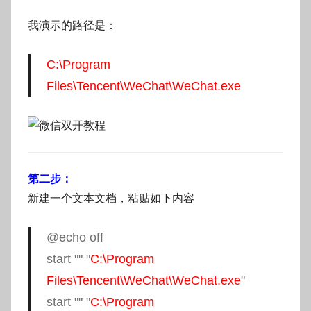
g
我演示的路径是：
o
C:\Program
Files\Tencent\WeChat\WeChat.exe
第二步：
新建一个文本文档，粘贴如下内容
@echo off
start "" "
C:\Program
Files\Tencent\WeChat\WeChat.exe
"
start "" "
C:\Program