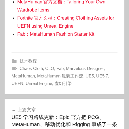
MetaHuman 官方文档：Tailoring Your Own
Wardrobe Items
Fortnite 官方文档：Creating Clothing Assets for
UEFN using Unreal Engine
Fab：MetaHuman Fashion Starter Kit
技术教程
Chaos Cloth
,
CLO
,
Fab
,
Marvelous Designer
,
MetaHuman
,
MetaHuman 服装工作流
,
UE5
,
UE5.7
,
UEFN
,
Unreal Engine
,
虚幻引擎
文
上篇文章
章
UE5 学习路线更新：Epic 官方把 PCG、
导
MetaHuman、移动优化和 Rigging 串成了一条