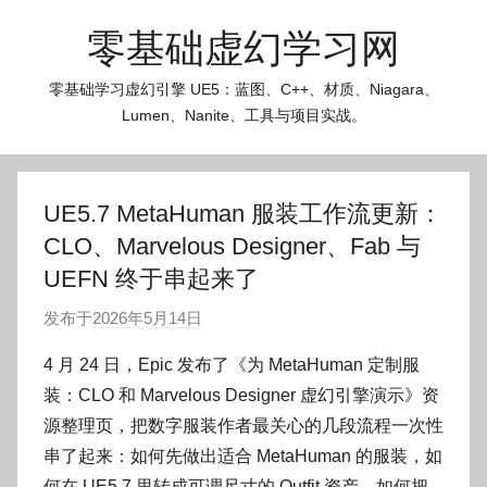
跳
零基础虚幻学习网
至
内
零基础学习虚幻引擎 UE5：蓝图、C++、材质、Niagara、
容
Lumen、Nanite、工具与项目实战。
UE5.7 MetaHuman 服装工作流更新：
CLO、Marvelous Designer、Fab 与
UEFN 终于串起来了
发布于
2026年5月14日
作
者
4 月 24 日，Epic 发布了《为 MetaHuman 定制服
:
装：CLO 和 Marvelous Designer 虚幻引擎演示》资
O
源整理页，把数字服装作者最关心的几段流程一次性
k
串了起来：如何先做出适合 MetaHuman 的服装，如
g
何在 UE5.7 里转成可调尺寸的 Outfit 资产，如何把