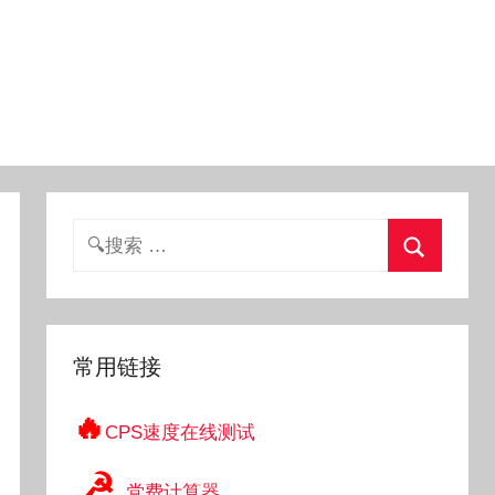
搜
索：
搜
索
常用链接
🔥
CPS速度在线测试
☭
党费计算器