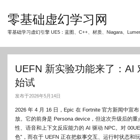
跳
至
零基础虚幻学习网
内
容
零基础学习虚幻引擎 UE5：蓝图、C++、材质、Niagara、Lume
UEFN 新实验功能来了：AI
始试
发布于
2026年5月14日
作
者
2026 年 4 月 16 日，Epic 在 Fortnite 官方新闻中宣
:
放。它的前身是 Persona device，但这次升
O
性、语音和上下文反应能力的 AI 驱动 NPC。对 0
k
g
色”，而在于 UEFN 正在把叙事交互、运行时状态