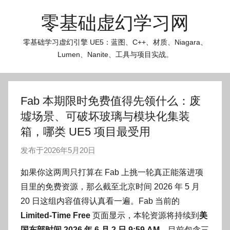
跳
零基础虚幻学习网
至
内
零基础学习虚幻引擎 UE5：蓝图、C++、材质、Niagara、
容
Lumen、Nanite、工具与项目实战。
Fab 本期限时免费值得先领什么：废
墟场景、可破坏玻璃与模块化集装
箱，哪类 UE5 项目最受用
发布于
2026年5月20日
作
者
如果你这两周只打算在 Fab 上挑一轮真正能落进项
:
目里的免费资源，那么截至北京时间 2026 年 5 月
O
20 日这组内容值得认真看一遍。Fab 当前的
k
Limited-Time Free
页面显示，本轮资源将持续到
美
g
国东部时间 2026 年 6 月 2 日 9:59 AM
，目前包含三