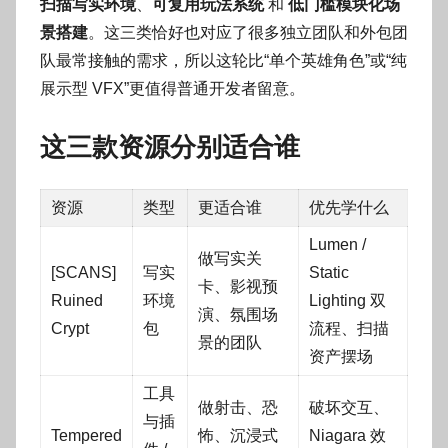
扫描写实环境
、
可复用玩法系统
和
低门槛模块化场
景搭建
。这三类恰好也对应了很多独立团队和外包团
队最常接触的需求，所以这轮比“单个英雄角色”或“纯
展示型 VFX”更值得普通开发者留意。
这三款资源分别适合谁
资源
类型
更适合谁
优先学什么
Lumen /
做写实关
[SCANS]
写实
Static
卡、影视预
Ruined
环境
Lighting 双
演、氛围场
Crypt
包
流程、扫描
景的团队
资产摆场
工具
做射击、恐
破坏交互、
与插
Tempered
怖、沉浸式
Niagara 效