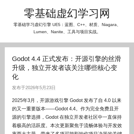
跳
零基础虚幻学习网
至
内
零基础学习虚幻引擎 UE5：蓝图、C++、材质、Niagara、
容
Lumen、Nanite、工具与项目实战。
Godot 4.4 正式发布：开源引擎的丝滑
升级，独立开发者该关注哪些核心变
化
发布于
2026年5月23日
作
者
2025年3月，开源游戏引擎 Godot 发布了自 4.0 以来
:
的又一重要版本——Godot 4.4。作为完全免费且开
O
源的引擎选择，Godot 在独立开发者社区中一直保持
k
着极高的活跃度。本次更新聚焦于流畅体验与开发效
g
率两大主题，带来了多项可能影响你项目决策的关键