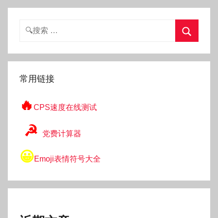
搜
索：
搜
索
常用链接
🔥
CPS速度在线测试
☭
党费计算器
😀
Emoji表情符号大全