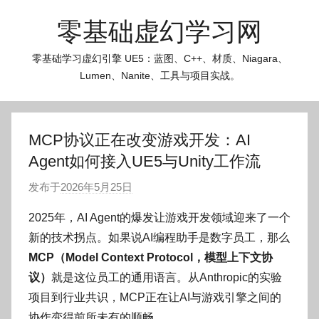
跳
零基础虚幻学习网
至
内
零基础学习虚幻引擎 UE5：蓝图、C++、材质、Niagara、
容
Lumen、Nanite、工具与项目实战。
MCP协议正在改变游戏开发：AI
Agent如何接入UE5与Unity工作流
发布于
2026年5月25日
作
者
2025年，AI Agent的爆发让游戏开发领域迎来了一个
:
新的技术拐点。如果说AI编程助手是数字员工，那么
O
MCP（Model Context Protocol，模型上下文协
k
议）
就是这位员工的通用语言。从Anthropic的实验
g
项目到行业共识，MCP正在让AI与游戏引擎之间的
o
g
协作变得前所未有的顺畅。