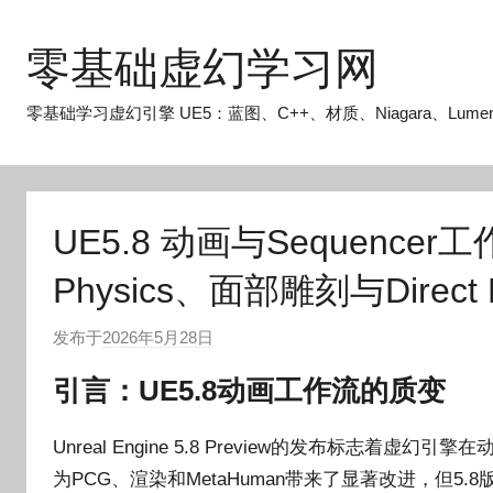
跳
至
零基础虚幻学习网
内
容
零基础学习虚幻引擎 UE5：蓝图、C++、材质、Niagara、Lume
UE5.8 动画与Sequencer工
Physics、面部雕刻与Direct 
发布于
2026年5月28日
作
者
引言：UE5.8动画工作流的质变
:
O
Unreal Engine 5.8 Preview的发布标志
k
为PCG、渲染和MetaHuman带来了显著改进，但
g