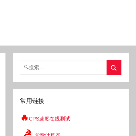
搜
索：
搜
索
常用链接
🔥
CPS速度在线测试
☭
党费计算器