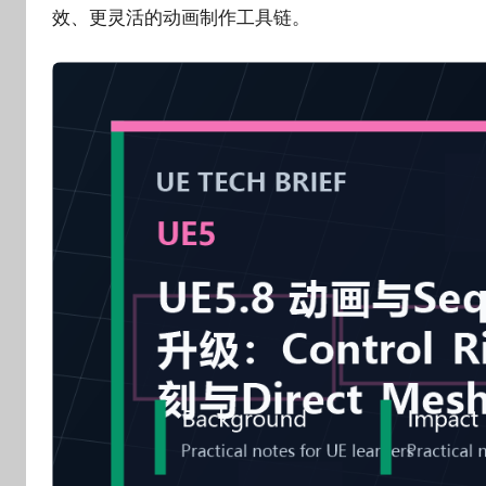
o
效、更灵活的动画制作工具链。
g
o
g
o